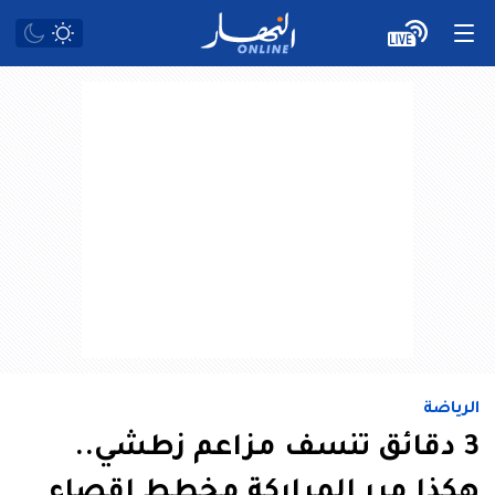
الرياضة
3 دقائق تنسف مزاعم زطشي..
هكذا مرر المراركة مخطط إقصاء