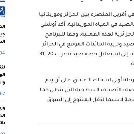
ي أفريل المنصرم بين الجزائر وموريتانيا
صيد في المياه الموريتانية. أكد أوشلي
الم
جزائرية لهذه العملية. وفقا للبرنامج
جيش
ال
يد وتربية المائيات الموقع في الجزائر
04 أوت
في سبتمبر 2022 بين البلدين. والذي يهدف إلى استغلال حصة صيد تقدر ب 31.120
لتن
الو
 أولى اسماك الأعماق. على أن يتم
وا
صة بالأصناف السطحية التي تتطل كما
07 ماي
مة لاسيما لنقل المنتوج إلى السوق
وزي
بات