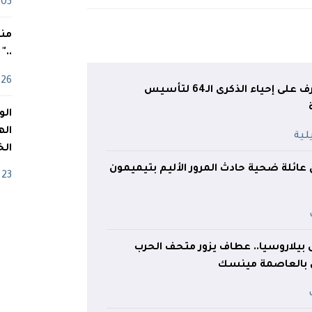
03 ماي
منذ
.."
26 أفريل
وزير الداخلية يشرف على إحياء الذكرى الـ64 لتأسيس
اله
الخ
 عائلة ضحية حادث المرور الأليم بتيميمون
23 أفريل
لى بيلاروسيا.. عطاف يزور متحف الحرب
 بالعاصمة مينسك