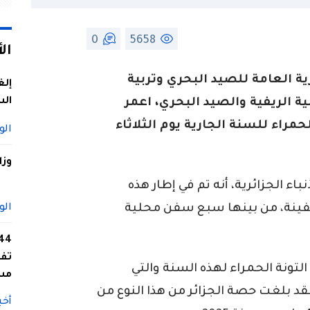
0
5658
ال
ية العامة للصيد البحري وتربية
إلغ
الس
مية الريفية والصيد البحري، اعمر
مراء للسنة الجارية يوم الثلاثاء
الو
وزا
اء الجزائرية، أنه تم في إطار هذه
ة تسخير أسطول مكون من 41 سفينة، من بينها سبع سفن محلية
الو
تفا
تونة الحمراء لهذه السنة والتي
مس
د بلغت حصة الجزائر من هذا النوع من
أخب