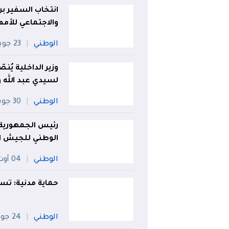
انتخاب السفير ب
والاجتماعي للأمم
الوطني
23 جويلية
وزير الداخلية يُن
لسيدي عبد الله و
الوطني
30 جويلية
رئيس الجمهورية 
الوطني للجيش ا
الوطني
04 أوت
حماية مدنية: تسجيل 75
الوطني
24 جويلية