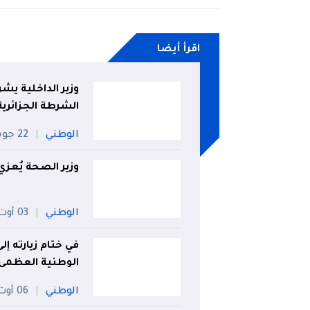
اقرأ أيضا
الشرطة الجزائرية
الوطني
22 جويلية
وزير الصحة يُعزي
الوطني
03 أوت
في ختام زيارته إ
الوطنية العظمى
الوطني
06 أوت