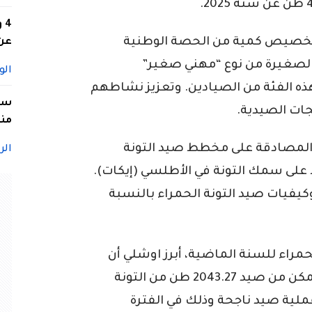
4
 بتخصيص كمية من الحصة الوطنية
عن 
 الصغيرة من نوع “مهني صغير”
الو
ذه الفئة من الصيادين. وتعزيز نشاطهم
سيد
ات الصيدية.
منا
د المصادقة على مخطط صيد التونة
الر
 على سمك التونة في الأطلسي (إيكات).
وكيفيات صيد التونة الحمراء بالنسبة
مراء للسنة الماضية، أبرز اوشلي أن
الأسطول الوطني المشارك في الحملة تمكن من صيد 2043.27 طن من التونة
اء الحية. من خلال ستة عشر (16) عملية صيد ناجحة وذلك في الفترة