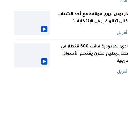
ر بودن يروي موقفه مع أحد الشباب
 قالي تبانو غير في الإنتخابات"
الوادي: بمردودية فاقت 600 قنطار في
كتار..بطيخ مقرن يقتحم الأسواق
ارجية