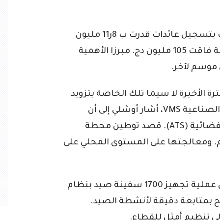
وأوضح أن عملية تصدير المنتوج سمحت بتسجيل عائدات قدرت ب 8ر11 مليون
دولار. مضيفا أن إجمالي الإتاوات المحصلة فاقت 105 مليون دج. مبرزا الأهمية
 موسم لآخر.
رة الأخيرة لا سيما تلك الخاصة بتزويد
سفن الصيد بنظام المراقبة عبر الأقمار الصناعية VMS، أشار أوشلي إلى أن
العمل جار مع شركة الجزائر للاتصالات الفضائية (ATS). قصد توطين محطة
ام. ومعالجتها على المستوى المحلي على
ومن المنتظر وخلال السنة الجارية إطلاق عملية تجهيز 1700 سفينة صيد بنظام
مح بمتابعة دقيقة لأنشطة الصيد.
ى تنظيم أمثل للقطاع.