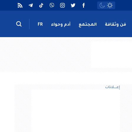
فن وثقافة
المجتمع
آدم وحواء
FR
إعــــلانات