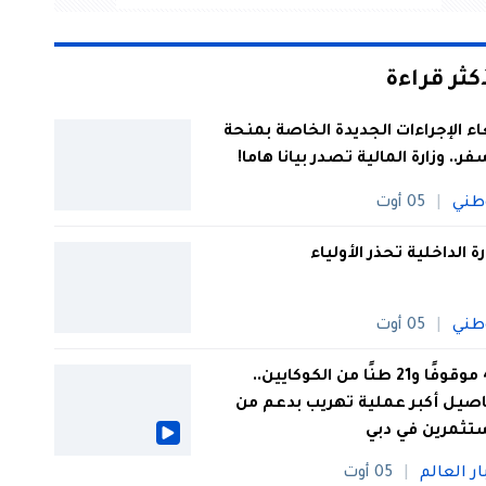
أكثر قراءة
اء الإجراءات الجديدة الخاصة بمنحة
فر.. وزارة المالية تصدر بيانا هاما!
طني
05 أوت
رة الداخلية تحذر الأولياء
طني
05 أوت
44 موقوفًا و21 طنًا من الكوكايين..
صيل أكبر عملية تهريب بدعم من
تثمرين في دبي
ار العالم
05 أوت