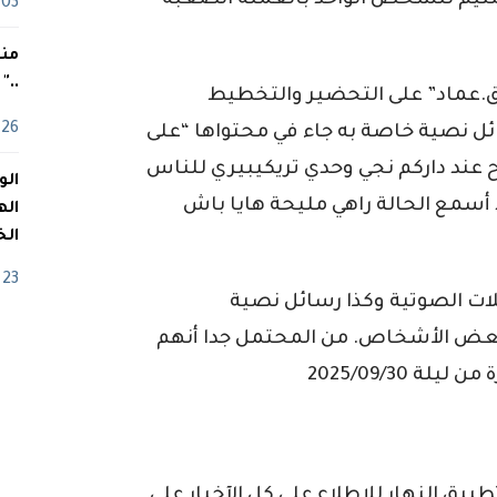
ودفع مبلغ 30 مليون سنتيم للشخص الواحد بالعملة الصعبة
03 ماي
منذ
.."
عماد” على التحضير والتخطيط
26 أفريل
ئل نصية خاصة به جاء في محتواها “على
ح عند داركم نجي وحدي تريكيبيري للناس
سمع الحالة راهي مليحة هايا باش
اله
الخ
23 أفريل
ات الصوتية وكذا رسائل نصية
بعض الأشخاص. من المحتمل جدا أنهم
 2025/09/30
ق النهار للإطلاع على كل الآخبار على