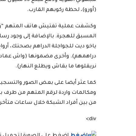
مجهولي الهوية 
(أورو)، لحظة ركوبهم القارب.
وكشفت عملية تفتيش هاتف المتهم “ق.
المسبق للهجرة. بالإضافة إلى وجود رسا
ياخو ديت للجواجلة الدراهم بصحتك، أروا
دراهمهم). وأخرى مضمونها (واش عماد أ
نريقلوها ما بقاش ويطلع النهار).
كما عثر أيضا على بعض الصور والتسجيل
ومكالمات واردة لرقم المتهم من طرف 
من بين أفراد الشبكة خلال ساعات متأخرة من ليلة
div>
إضغط على الصورة لتحميل تطبي