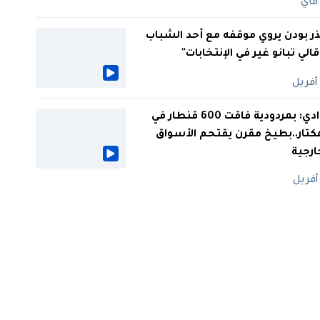
ر بودن يروي موقفه مع أحد الشباب
 قالي تبانو غير في الإنتخابات"
الوادي: بمردودية فاقت 600 قنطار في
كتار..بطيخ مقرن يقتحم الأسواق
ارجية