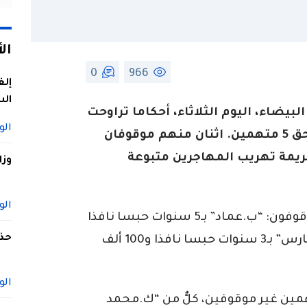
ال
0
966
إلغ
الس
لبيضاء، اليوم الثلاثاء، أحكاما تراوحت
الو
بين 5 سنوات حبسا نافذا والبراءة في حق 5 متهمين. اثنان منهم موقوفان
يمة تهريب المهاجرين متبوعة
وزا
الو
وفي منطوق الحكم، أدين المتهمون الموقوفون: “ب.عماد” بـ5 سنوات حبسا نافذا
حذف
و200 ألف دينار غرامة مالية نافذة. و “ع.فارس” بـ3 سنوات حبسا نافذا و100 ألف
الو
مين غير موقوفين، كلٌّ من “ك.محمد