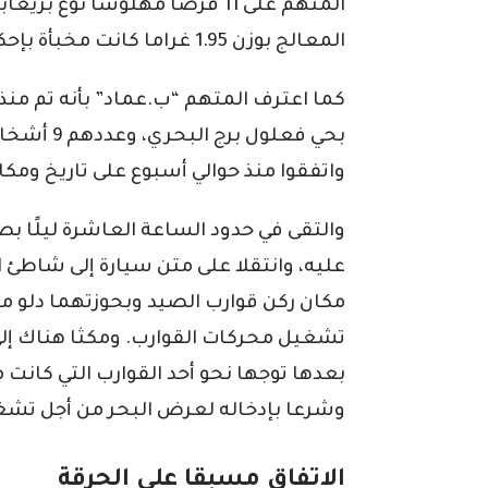
المتهم على 11 قرصا مهلوسا نوع
المعالج بوزن 1.95 غراما كانت مخبأة بإحكام بالجيب الأيسر لسرواله.
بحي فعلول 
واتفقوا منذ حوالي أسبوع على تاريخ ومكان
والتقى في حدود الساعة العاشرة ليلًا ب
عليه، وانتقلا على متن سيارة إلى شاطئ ا
تشغيل محركات القوارب. ومكثا هناك إلى
بعدها توجها نحو أحد القوارب التي كانت 
وشرعا بإدخاله لعرض البحر من أجل تشغ
الاتفاق مسبقا على الحرقة