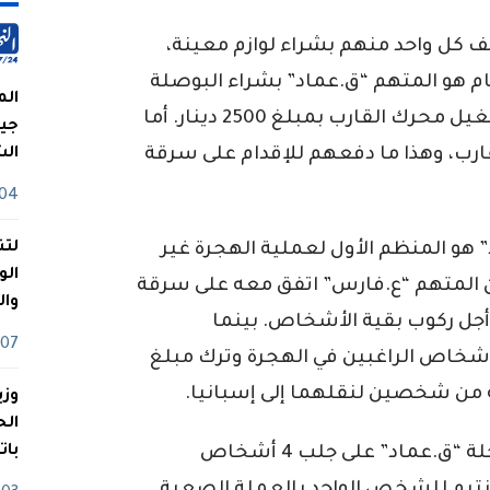
يف كل واحد منهم بشراء لوازم معينة،
ام هو المتهم “ق.عماد” بشراء البوصلة
الم
بمبلغ 16 ألف دينار والمفتاح الخاص بتشغيل محرك القارب بمبلغ 2500 دينار. أما
جيش
رب، وهذا ما دفعهم للإقدام على سرقة
ال
04 أوت
لتن
 هو المنظم الأول لعملية الهجرة غير
الو
المتهم “ع.فارس” اتفق معه على سرقة
وا
 أجل ركوب بقية الأشخاص. بينما
07 ماي
شخاص الراغبين في الهجرة وترك مبلغ
وزي
بات
كما اتفق المتهم “سيفو” مع منظم الرحلة “ق.عماد” على جلب 4 أشخاص