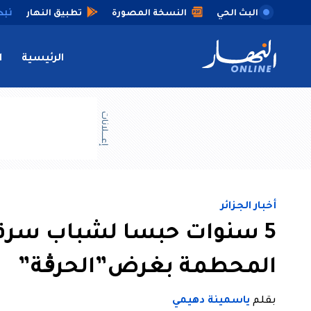
البث الحي
النسخة المصورة
تطبيق النهار
الرئيسية
ا
إعــــلانات
أخبار الجزائر
5 سنوات حبسا لشباب سرقوا
المحطمة بغرض”الحرڨة”
بقلم
ياسمينة دهيمي