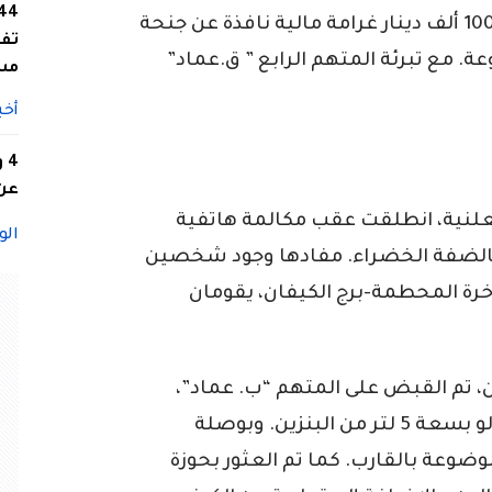
سيف” بـ6 أشهر حبسا موقوفة النفاذ، و100 ألف دينار غرامة مالية نافذة عن جنحة
تفا
. مع تبرئة المتهم الرابع ” ق.عماد”
مس
أخب
4
عن 
علنية، انطلقت عقب مكالمة هاتفية
الو
 بالضفة الخضراء. مفادها وجود شخصين
خرة المحطمة-برج الكيفان، يقومان
ن، تم القبض على المتهم “ب. عماد”،
وحجز حقيبة ظهر رمادية اللون بداخلها دلو بسعة 5 لتر من البنزين. وبوصلة
وعة بالقارب. كما تم العثور بحوزة