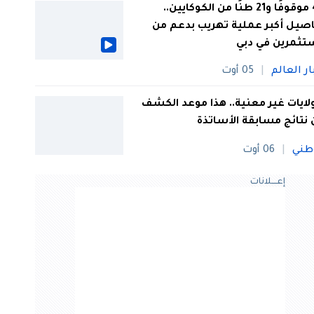
44 موقوفًا و21 طنًا من الكوكايين..
صيل أكبر عملية تهريب بدعم من
تثمرين في دبي
ار العالم
05 أوت
 ولايات غير معنية.. هذا موعد الكشف
نتائج مسابقة الأساتذة
طني
06 أوت
إعــــلانات