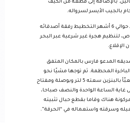
 بريغابالين. بالإضافة إلى قطعة من الكيف
كما اعترف المتهم “ب.عماد” بأنه تم منذ حوالي 6 أشهر التخطيط رفقة أصدقائه
برج البحري، وعددهم 9 أشخاص، لتنظيم هجرة غير شرعية عبر البحر
 الإقلاع.
صديقه المدعو فارس بالمكان المتفق
لباخرة المحطمة. ثم توجها مشيًا نحو
مكان ركن قوارب الصيد وبحوزتهما دلو معبّأ بالبنزين سعته 5 لتر وبوصلة ومفتاح
 غاية الساعة الواحدة والنصف صباحا،
مركونة هناك وقاما بقطع حبال تثبيته
يله وسرقته واستعماله في “الحرقة”.