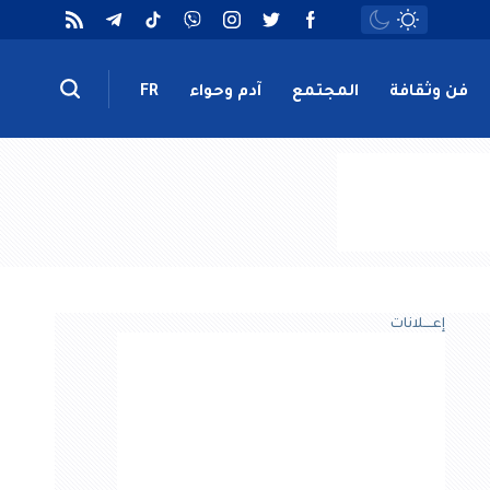
فن وثقافة
المجتمع
آدم وحواء
FR
إعــــلانات