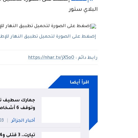
البلاي ستور
إضغط على الصورة لتحميل تطبيق النهار للإطلاع
رابط دائم :
https://nhar.tv/jX5oO
اقرأ أيضا
جمارك سطيف تحب
وتوقف 6 أشخاص
أخبار الجزائر
03 أو
تيارت.. 3 قتلى و4 جرحى في انحراف وانقلاب سيارة