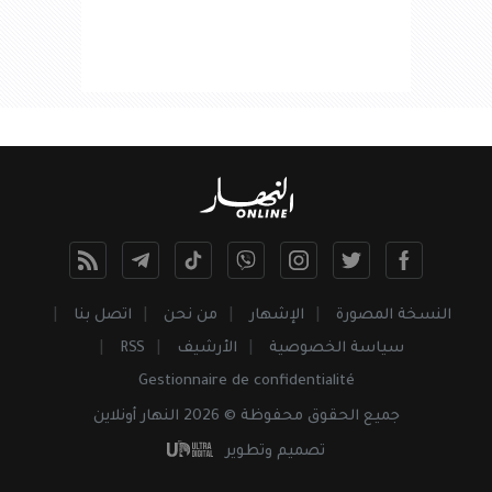
النسخة المصورة
الإشهار
من نحن
اتصل بنا
سياسة الخصوصية
الأرشيف
RSS
Gestionnaire de confidentialité
جميع
الحقوق
محفوظة © 2026 النهار أونلاين
تصميم وتطوير