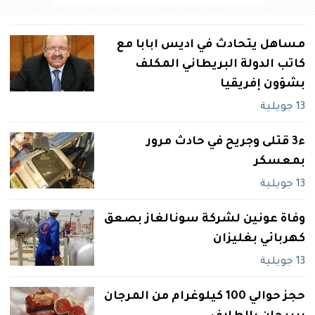
مساهل يتحادث في اديس ابابا مع
كاتب الدولة البريطاني المكلف
بشؤون إفريقيا
13 جويلية
ء3 قتلى وجريح في حادث مرور
بمعسكر
13 جويلية
وفاة عونين لشركة سونالغاز بصعق
كهربائي بغليزان
13 جويلية
حجز حوالي 100 كيلوغرام من المرجان