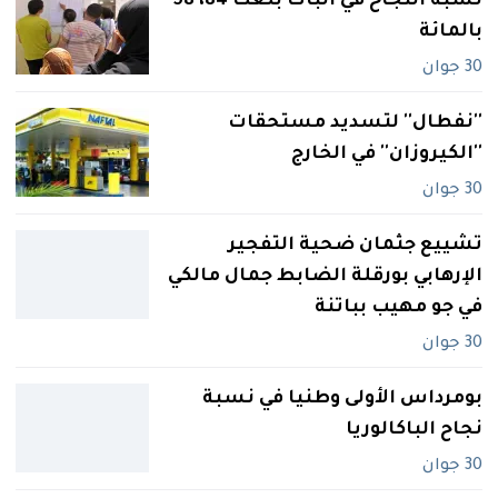
نسبة النجاح في الباك بلغت 84، 58
بالمائة
30 جوان
‮''‬نفطال‮'' ‬لتسديد مستحقات‮
''‬الكيروزان‮'' ‬في‮ ‬الخارج
30 جوان
تشييع جثمان ضحية التفجير
الإرهابي بورقلة الضابط جمال مالكي
في جو مهيب بباتنة
30 جوان
بومرداس الأولى وطنيا في نسبة
نجاح الباكالوريا
30 جوان