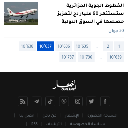
الخطوط الجوية الجزائرية
ستستثمر 60 مليار دج لتعزيز
حصصها في السوق الدولية
30 جوان
10٬638
10٬637
10٬636
10٬635
…
2
1
10٬737
10٬736
…
10٬639
النسخة المصورة
الإشهار
من نحن
اتصل بنا
سياسة الخصوصية
الأرشيف
RSS