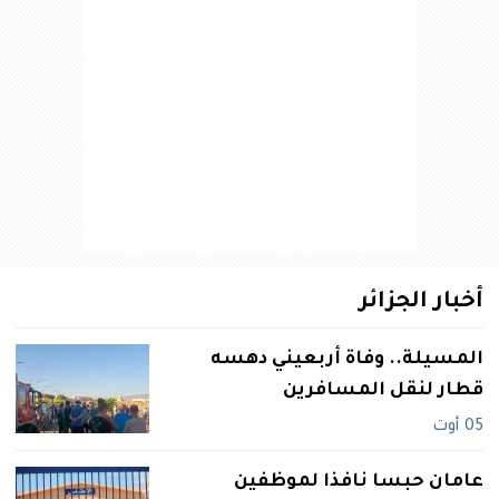
أخبار الجزائر
المسيلة.. وفاة أربعيني دهسه
قطار لنقل المسافرين
05 أوت
عامان حبسا نافذا لموظفين