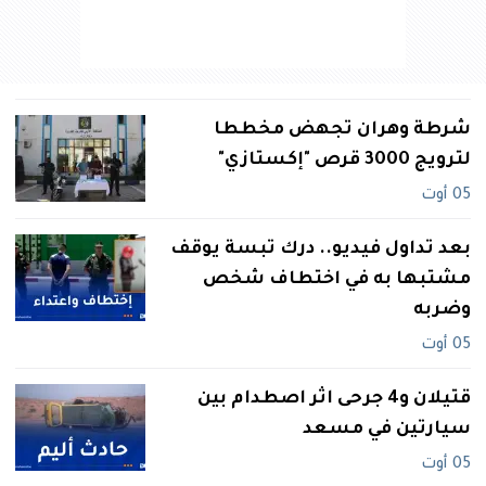
شرطة وهران تجهض مخططا
لترويج 3000 قرص "إكستازي"
05 أوت
بعد تداول فيديو.. درك تبسة يوقف
مشتبها به في اختطاف شخص
وضربه
05 أوت
قتيلان و4 جرحى اثر اصطدام بين
سيارتين في مسعد
05 أوت