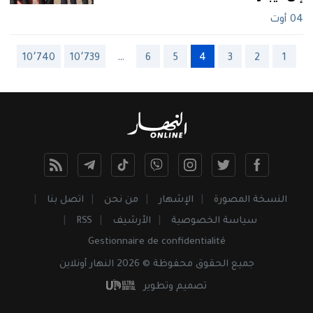
04 أوت
10٬740
10٬739
…
6
5
4
3
2
1
النسخة المصورة
الإشهار
من نحن
اتصل بنا
سياسة الخصوصية
الأرشيف
RSS
Gestionnaire de confidentialité
جميع
الحقوق
محفوظة © 2026 النهار أونلاين
تصميم وتطوير