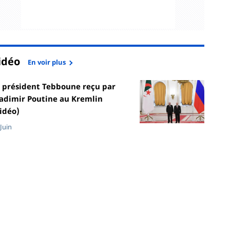
idéo
En voir plus
 président Tebboune reçu par
adimir Poutine au Kremlin
idéo)
 Juin