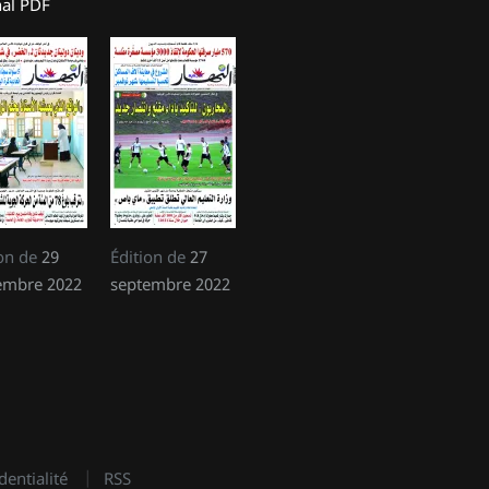
nal PDF
ion de
29
Édition de
27
embre 2022
septembre 2022
dentialité
RSS