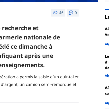
46
0
L
 recherche et
AA
Vo
darmerie nationale de
Al
cédé ce dimanche à
afiquant après une
Le
d'
renseignements.
da
Al
ation a permis la saisie d’un quintal et
e d’argent, un camion semi-remorque et
AA
so
Al