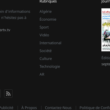
Rubriques
Jour
oin d'informations
Algérie
 n'hésitez pas à
Économie
Sport
rtv.tv
Vidéo
International
Société
Édit
Culture
sept
Technologie
AR
Publicité
À Propos
Contactez-Nous
Politique de Confi