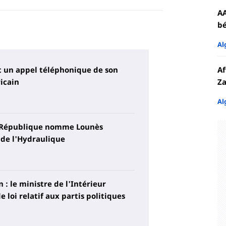
AA
bé
Al
t un appel téléphonique de son
Af
icain
Za
Al
a République nomme Lounès
 de l'Hydraulique
n : le ministre de l'Intérieur
e loi relatif aux partis politiques