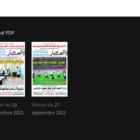
nal PDF
ion de
29
Édition de
27
embre 2022
septembre 2022