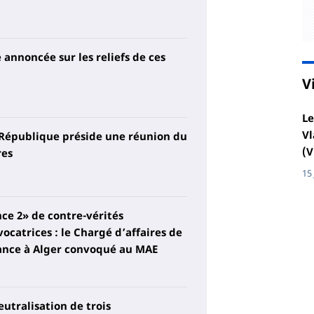
 annoncée sur les reliefs de ces
V
Le
Vl
 République préside une réunion du
(V
res
15
nce 2» de contre-vérités
ocatrices : le Chargé d’affaires de
ance à Alger convoqué au MAE
eutralisation de trois