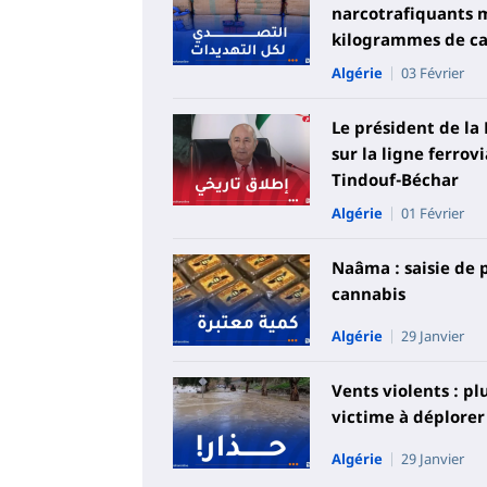
narcotrafiquants m
kilogrammes de c
Algérie
03 Février
Le président de la
sur la ligne ferrov
Tindouf-Béchar
Algérie
01 Février
Naâma : saisie de 
cannabis
Algérie
29 Janvier
Vents violents : p
victime à déplorer
Algérie
29 Janvier