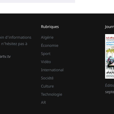
Rubriques
Jour
oin d'informations
Algérie
 n'hésitez pas à
Économie
Sport
rtv.tv
Vidéo
International
Société
Édit
Culture
sept
Technologie
AR