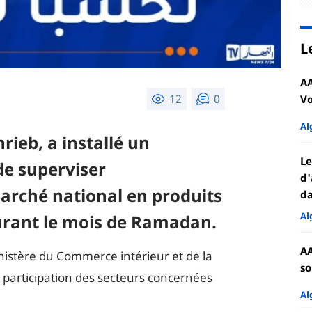
L
AA
12
0
Vo
Al
rieb, a installé un
Le
 de superviser
d'
arché national en produits
da
Al
rant le mois de Ramadan.
AA
inistère du Commerce intérieur et de la
so
 participation des secteurs concernées
Al