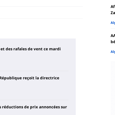
Af
Za
Al
AA
bé
 et des rafales de vent ce mardi
Al
République reçoit la directrice
 réductions de prix annoncées sur