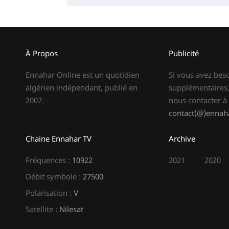
À Propos
Publicité
Ennahar Online est un quotidien
Si vous avez bes
algérien indépendant, publié en
supplémentaires,
2007.
nous contacter à
contact(@)ennaha
Chaine Ennahar TV
Archive
Fréquences :
10922
2021
2020
Débit symbole :
27500
Polarisation :
V
Satellite :
Nilesat