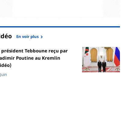
idéo
En voir plus
 président Tebboune reçu par
adimir Poutine au Kremlin
idéo)
 Juin