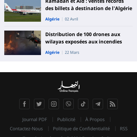
Ramadan et Aid : ventes records
des billets à destination de l'Algérie
Algérie
02 Avril
Distribution de 100 drones aux
wilayas exposées aux incendies
Algérie
22 Mars
Journal PDF
Publicité
À Propos
Contactez-Nous
Politique de Confidentialité
RSS