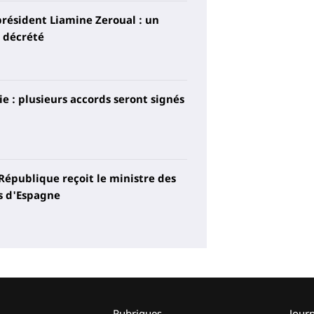
président Liamine Zeroual : un
s décrété
e : plusieurs accords seront signés
 République reçoit le ministre des
s d'Espagne
Rubriques
Jour