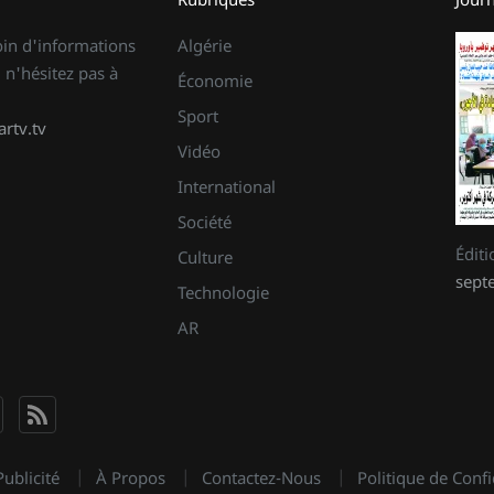
oin d'informations
Algérie
 n'hésitez pas à
Économie
Sport
rtv.tv
Vidéo
International
Société
Édit
Culture
sept
Technologie
AR
Publicité
À Propos
Contactez-Nous
Politique de Confi