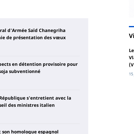
néral d'Armée Saïd Chanegriha
V
nie de présentation des vœux
Le
Vl
pects en détention provisoire pour
(V
 soja subventionné
15
 République s'entretient avec la
eil des ministres italien
t son homologue espagnol