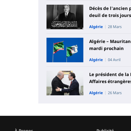
Décès de l'ancien 
deuil de trois jour
Algérie
28 Mars
Algérie – Mauritani
mardi prochain
Algérie
04 Avril
Le président de la
Affaires étrangère
Algérie
26 Mars
À Propos
Publicité