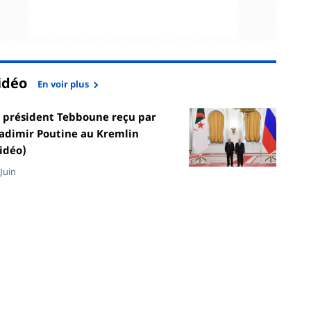
idéo
En voir plus
 président Tebboune reçu par
adimir Poutine au Kremlin
idéo)
 Juin