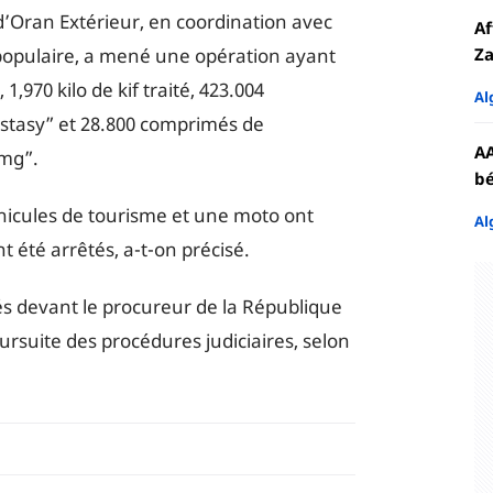
d’Oran Extérieur, en coordination avec
Af
opulaire, a mené une opération ayant
Za
 1,970 kilo de kif traité, 423.004
Al
stasy” et 28.800 comprimés de
AA
 mg”.
bé
hicules de tourisme et une moto ont
Al
t été arrêtés, a-t-on précisé.
és devant le procureur de la République
oursuite des procédures judiciaires, selon