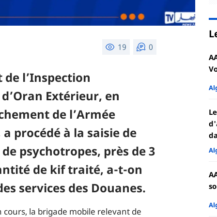
L
19
0
AA
Vo
 de l’Inspection
Al
 d’Oran Extérieur, en
achement de l’Armée
Le
d'
a procédé à la saisie de
da
 de psychotropes, près de 3
Al
tité de kif traité, a-t-on
AA
des services des Douanes.
so
Al
 cours, la brigade mobile relevant de