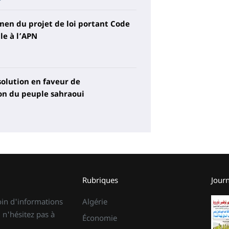
men du projet de loi portant Code
le à l’APN
olution en faveur de
on du peuple sahraoui
Rubriques
Jour
oin d'informations
Algérie
 n'hésitez pas à
Économie