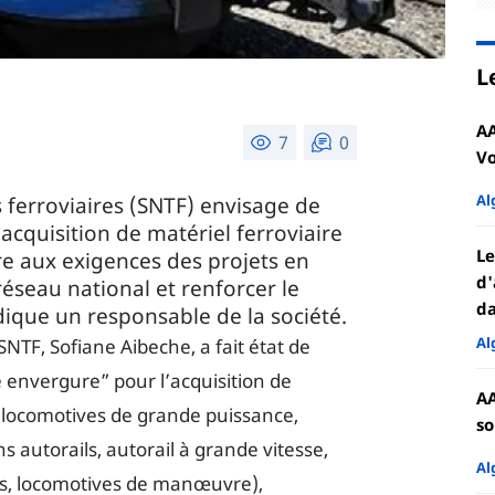
L
AA
7
0
Vo
Al
 ferroviaires (SNTF) envisage de
cquisition de matériel ferroviaire
Le
re aux exigences des projets en
d'
réseau national et renforcer le
da
dique un responsable de la société.
Al
SNTF, Sofiane Aibeche, a fait état de
 envergure” pour l’acquisition de
AA
 (locomotives de grande puissance,
so
 autorails, autorail à grande vitesse,
Al
s, locomotives de manœuvre),