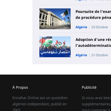
Poursuite de l'exa
de procédure péna
Algérie
23 Octobre
Adoption d'une rés
l'autodéterminati
Algérie
21 Octobre
À Propos
Publicité
Ennahar Online est un quotidien
Si vous avez bes
algérien indépendant, publié en
supplémentaires,
2007.
nous contacter à