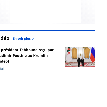
idéo
En voir plus
 président Tebboune reçu par
adimir Poutine au Kremlin
idéo)
 Juin