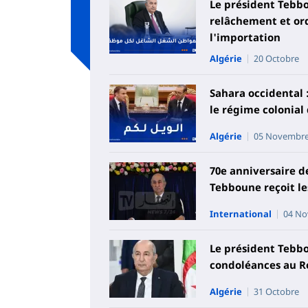
Le président Tebb
relâchement et or
l'importation
Algérie
20 Octobre
Sahara occidental :
le régime colonial 
Algérie
05 Novembr
70e anniversaire de
Tebboune reçoit l
International
04 N
Le président Tebb
condoléances au R
Algérie
31 Octobre