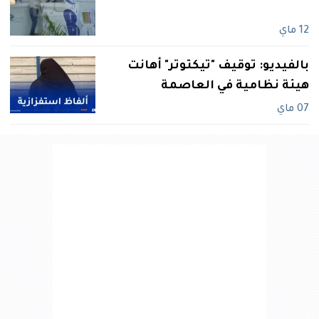
12 ماي
بالفيديو: توقيف "تيكتوتر" أهانت
هيئة نظامية في العاصمة
07 ماي