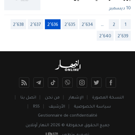
10 ديسمبر
2٬638
2٬637
2٬636
2٬635
2٬634
…
2
1
2٬640
2٬639
النسخة المصورة
الإشهار
من نحن
اتصل بنا
سياسة الخصوصية
الأرشيف
RSS
Gestionnaire de confidentialité
جميع
الحقوق
محفوظة © 2026 النهار أونلاين