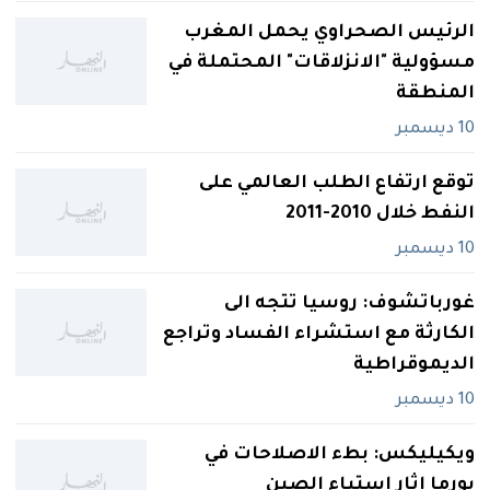
الرئيس الصحراوي يحمل المغرب
مسؤولية "الانزلاقات" المحتملة في
المنطقة
10 ديسمبر
توقع ارتفاع الطلب العالمي على
النفط خلال 2010-2011
10 ديسمبر
غورباتشوف: روسيا تتجه الى
الكارثة مع استشراء الفساد وتراجع
الديموقراطية
10 ديسمبر
ويكيليكس: بطء الاصلاحات في
بورما اثار استياء الصين