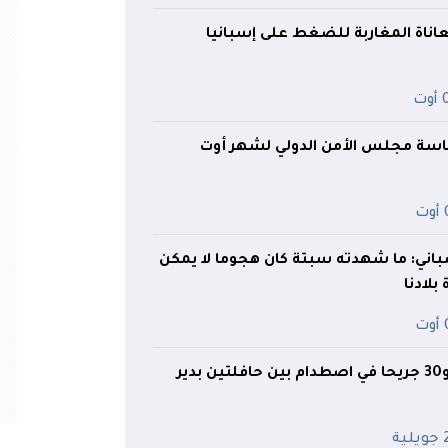
ناة المغاربة للضغط على إسبانيا
ت
رئاسة مجلس الأمن الدولي لشهر أوت
ت
إسباني: ما شهدته سبتة كان هجوما لا يمكن
بلادنا
ت
سوريا.. 35 قتيلا و30 جريحا في اصطدام بين حافلتين بدير
ية