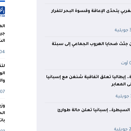
غربي يتحدّى الإعاقة وقسوة البحر للفرار
الم
ية
جيش
ال
جثث ضحايا الهروب الجماعي إلى سبتة
04 أوت
ت
لتن
الو
 إيطاليا تعلق اتفاقية شنغن مع إسبانيا
وا
ى المعابر
07 ماي
ة
وزي
السيطرة.. إسبانيا تعلن حالة طوارئ
بات
لية