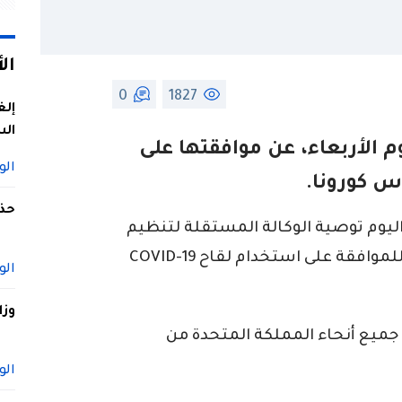
ال
0
1827
إلغ
الس
م الأربعاء، عن موافقتها على
الو
س كورونا.
حذف
ليوم توصية الوكالة المستقلة لتنظيم
الأدوية ومنتجات الرعاية الصحية MHRA للموافقة على استخدام لقاح COVID-19
الو
وزا
جميع أنحاء المملكة المتحدة من
الو