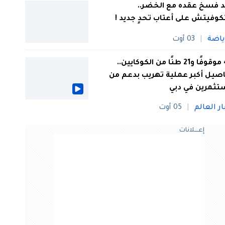
 فسخ عقده مع الخضر..
كوفيتش على أعتاب تحدٍ جديد !
ياضة
03 أوت
44 موقوفًا و21 طنًا من الكوكايين..
صيل أكبر عملية تهريب بدعم من
تثمرين في دبي
ار العالم
05 أوت
إعــــلانات