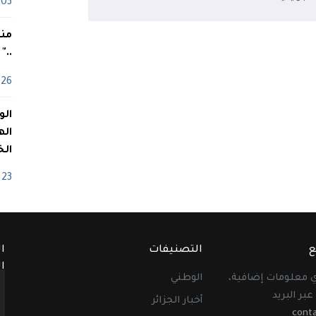
03 ماي
منذ
.."
26 أفريل
اله
الخ
23 أفريل
ع
التصنيفات
ا
ا
أي معلومات إضافية،
الوطني
عبر البريد
أخبار الجزائر
cont