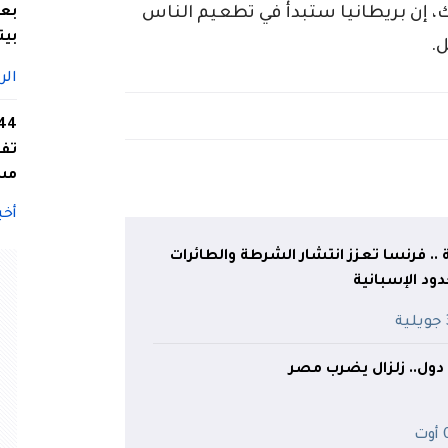
، إن بريطانيا ستبدأ في تطعيم الناس
بعد
بيت
الر
تفا
مس
أخب
. فرنسا تعزز انتشار الشرطة والطائرات
دود الإسبانية
ة
ت