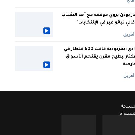
ر بودن يروي موقفه مع أحد الشباب
 قالي تبانو غير في الإنتخابات"
الوادي: بمردودية فاقت 600 قنطار في
كتار..بطيخ مقرن يقتحم الأسواق
ارجية
لنسخة
لمصورة