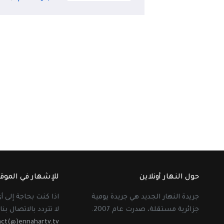
حول النهار أونلاين
للإشهار في الموق
جريدة النهار الجديد هي جريدة يومية
اذا كنت بحاجة إلى 
جزائرية مستقلة، صدرت عام 2007.
لا تتردد بالاتصال بنا 
act(@)ennahartv.tv