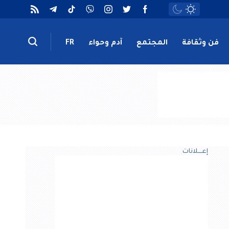
فن وثقافة
المجتمع
آدم وحواء
FR
إعــــلانات