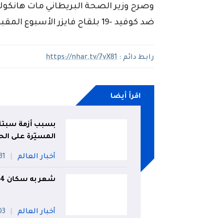
وصرح وزير الصحة البريطاني مات هانكوك
ضد كوفيد -19 بلقاح فايزر الأسبوع المقبل.
رابط دائم :
https://nhar.tv/7vX81
اقرأ أيضا
بسبب أزمة سبتة .
المسيّرة على الح
أخبار العالم
31 جويلي
شعر به سكان 4 دول.. زلزال يضرب مصر
أخبار العالم
03 أو