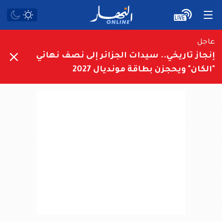
عاجل
إنجاز تاريخي.. سيدات الجزائر إلى نصف نهائي
"الكان" ويحجزن بطاقة مونديال 2027