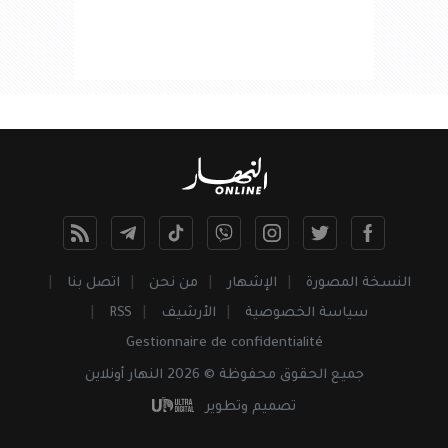
النسخة المصورة
الإشهار
من نحن
اتصل بنا
سياسة الخصوصية
الأرشيف
RSS
Gestionnaire de confidentialité
جميع
الحقوق
محفوظة © 2026 النهار أونلاين
تصميم وتطوير