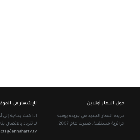
حول النهار أونلاين
للإشهار في الموق
جريدة النهار الجديد هي جريدة يومية
اذا كنت بحاجة إلى 
جزائرية مستقلة، صدرت عام 2007.
لا تتردد بالاتصال بنا 
act(@)ennahartv.tv