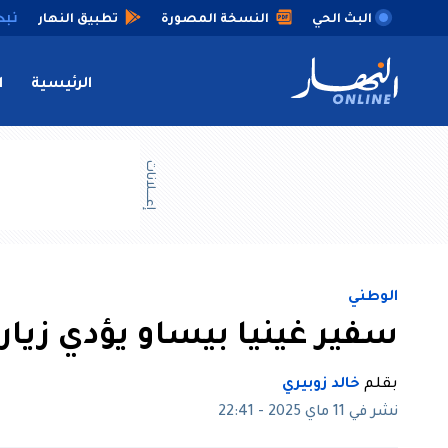
البث الحي
النسخة المصورة
تطبيق النهار
الرئيسية
ا
إعــــلانات
الوطني
سفير غينيا بيساو يؤدي زيا
بقلم
خالد زوبيري
نشر في 11 ماي 2025 - 22:41