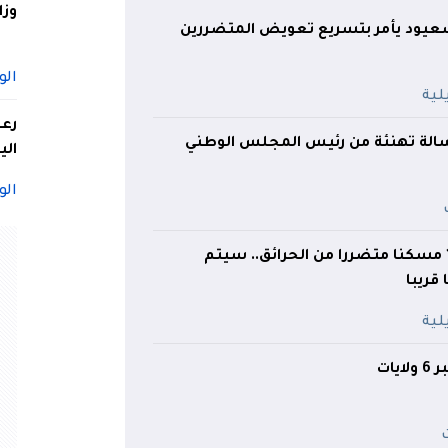
وزا
 سعيود يأمر بتسريع تعويض المتضررين
الو
الة تهنئة من رئيس المجلس الوطني
الي
الو
وزير الداخلية: 150 مسكنا متضررا من الحرائق.. سيتم
قريبا