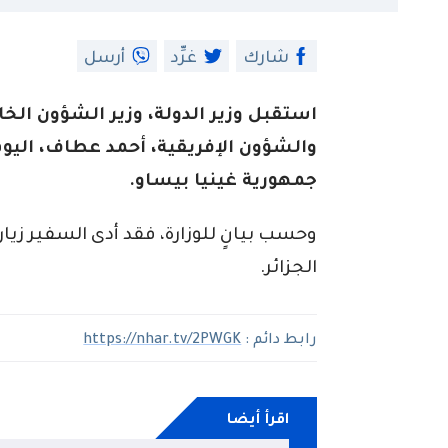
شارك
غرِّد
أرسل
استقبل وزير الدولة، وزير الشؤون الخار
والشؤون الإفريقية، ‎أحمد
جمهورية غينيا بيساو.
وحسب بيانٍ للوزارة، فقد أدى السفير زي
الجزائر.
رابط دائم :
https://nhar.tv/2PWGK
اقرأ أيضا