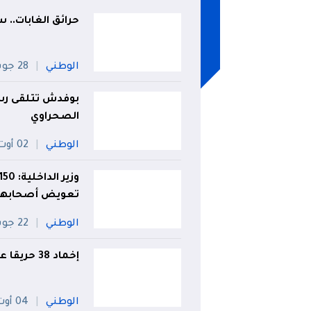
حرائق الغابات..
الوطني
28 جويلية
بوفدش تتلقى رس
الصحراوي
الوطني
02 أوت
تعويض أصحابها 
الوطني
22 جويلية
إخماد 38 حريقا عبر 6 ولايات
الوطني
04 أوت