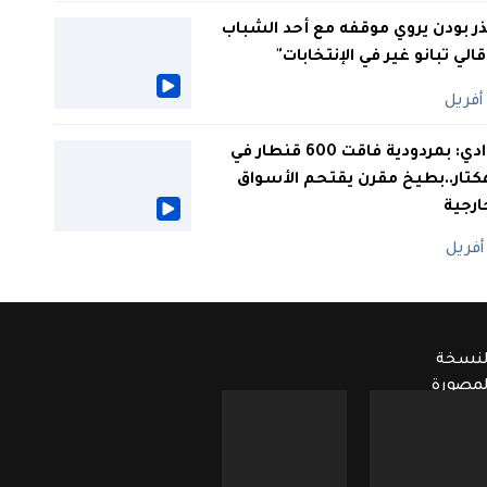
ر بودن يروي موقفه مع أحد الشباب
 قالي تبانو غير في الإنتخابات"
الوادي: بمردودية فاقت 600 قنطار في
كتار..بطيخ مقرن يقتحم الأسواق
ارجية
لنسخة
لمصورة