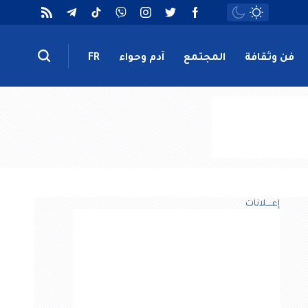
فن وثقافة
المجتمع
آدم وحواء
FR
إعــــلانات