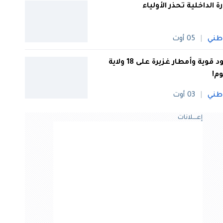
رة الداخلية تحذر الأولياء
طني
05 أوت
رعود قوية وأمطار غزيرة على 18 ولاية
وم!
طني
03 أوت
إعــــلانات