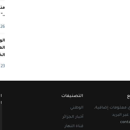
منذ
.."
26 أفريل
اله
الخ
23 أفريل
ع
التصنيفات
ا
ا
أي معلومات إضافية،
الوطني
عبر البريد
أخبار الجزائر
cont
قناة النهار