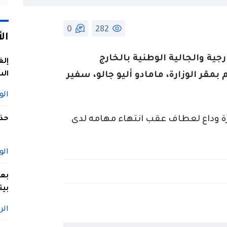
0
282
ال
جية والجالية الوطنية بالخارج
إلغ
الس
 عطاف، اليوم بمقر الوزارة، مامادو أليو جالو، سفير
الو
ارة وداع لعطاف عقب انتهاء مهامه لدى
حذف
الو
بعد
بيت
الر