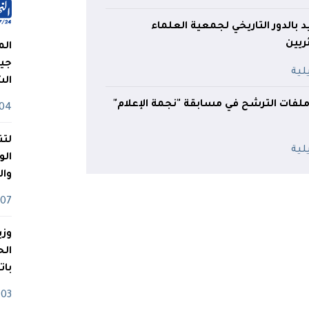
 بالدور التاريخي لجمعية العلماء
ريين
الم
جيش
ال
 ملفات الترشح في مسابقة "نجمة الإعلام"
04 أوت
لتن
الو
وا
07 ماي
وزي
بات
03 ماي