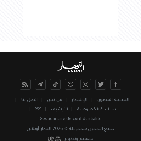
النسخة المصورة
الإشهار
من نحن
اتصل بنا
سياسة الخصوصية
الأرشيف
RSS
Gestionnaire de confidentialité
جميع
الحقوق
محفوظة © 2026 النهار أونلاين
تصميم وتطوير