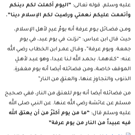
عليه وسلم. قوله تعالى:
“اليوم أكملت لكم دينكم
وأتممت عليكم نعمتي ورضيت لكم الإسلام دينا”.
ومـن فضـائل يـوم عرفة أنه يومُ عيدٍ لأهل الإسلام،
حيث قال ابن عباس: “نزلـت في يوم عيد، في يوم
جمعة. ويوم عرفة”، وقـال عمـر ابن الخطاب رضي الله
عنه: “كـلاهمـا. بحمـد الله لـنا عيـدا، وهو عيـد لأهـلِ
الموقف خاصة، ومن فضائله أيضا أنه يوم مغفرةِ.
الذنوب والتجاوزِ عنها، والعتقِ من النار”
من فضائله أيضا أنه يوم للعتق من النار، ففي صـحيح
مسلم عن عائشة رضي الله عنها. عن النبي صلى الله
عليه وسلم قال:
“ما من يوم أكثرُ من أن يعتق الله
فيه عبيداً من النار من يوم عرفة”