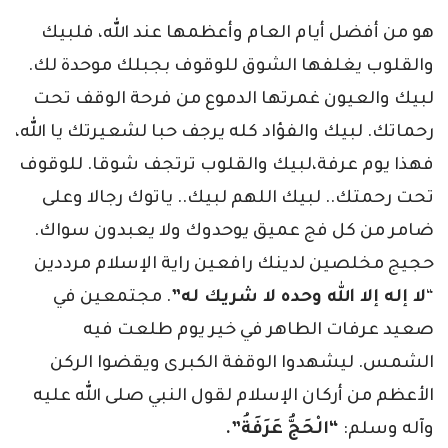
هو من أفضل أيام العام وأعظمها عند الله، فلبيك
والقلوب يغلفها الشوق للوقوف بجبلك موحدة لك.
لبيك والعيون غمرتها الدموع من فرحة الوقف تحت
رحماتك. لبيك والفؤاد كله يرجف حبا لشعيرتك يا الله،
فهذا يوم عرفة،لبيك والقلوب ترتجف شوقا. للوقوف
تحت رحمتك.. لبيك اللهم لبيك.. ياتوك رجالا وعلى
ضامر من كل فج عميق يوحدوك ولا يعبدون سواك.
حجيج مخلصين لدينك رافعين راية الإسلام مرددين
“
لا إله إلا الله وحده لا شريك له”
. مجتمعين في
صعيد عرفات الطاهر في خير يوم طلعت فيه
الشمس. ليشهدوا الوقفة الكبرى ويقضوا الركن
الأعظم من أركان الإسلام لقول النبي صلى الله عليه
وآله وسلم:
“الْحَجُّ عَرَفَةُ”.