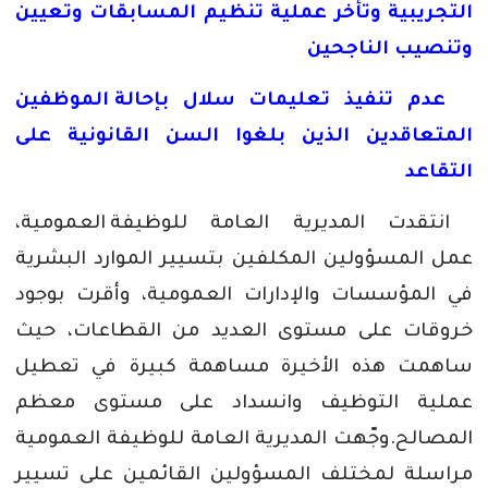
التجريبية
وتأخر
عملية
تنظيم
المسابقات
وتعيين
وتنصيب
الناجحين
عدم
تنفيذ
تعليمات
سلال
بإحالة
الموظفين
المتعاقدين
الذين
بلغوا
السن
القانونية
على
التقاعد
انتقدت
المديرية
العامة
للوظيفة
العمومية،
عمل
المسؤولين
المكلفين
بتسيير
الموارد
البشرية
في
المؤسسات
والإدارات
العمومية،
وأقرت
بوجود
خروقات
على
مستوى
العديد
من
القطاعات،
حيث
ساهمت
هذه
الأخيرة
مساهمة
كبيرة
في
تعطيل
عملية
التوظيف
وانسداد
على
مستوى
معظم
المصالح
.
وجّهت
المديرية
العامة
للوظيفة
العمومية
مراسلة
لمختلف
المسؤولين
القائمين
على
تسيير