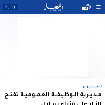
أخبار الجزائر
مــديــرية الــوظـيفـــة العمــوميــة تفتــح
النــار على وزراء ســلال