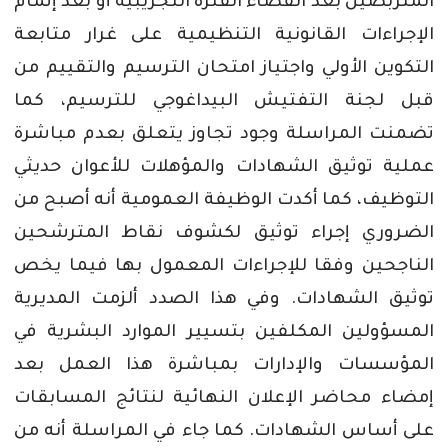
المتربصين
بعد
انقضاء
الفترة
التجريبية
أو
بعد
إتمام
الإجراءات
القانونية
التنظيمية
على
غرار
متابعة
التكوين
الأولي
واجتياز
امتحان
الترسيم
والتقييم
من
قبل
لجنة
التفتيش
البيداغوجي
للترسيم،
كما
تضمنت
المراسلة
وجود
تجاوز
يتعلق
بعدم
مباشرة
عملية
توثيق
الشهادات
والمؤهلات
للأعوان
حديثي
التوظيف،
كما
أكدت
الوظيفة
العمومية
أنه
أصبح
من
الضروري
إجراء
توثيق
لكشوف
نقاط
المترشحين
الناجحين
وفقا
للإجراءات
المعمول
بها
فيما
يخص
توثيق
الشهادات
.
وفي
هذا
الصدد
ألزمت
المديرية
المسؤولين
المكلفين
بتسيير
الموارد
البشرية
في
المؤسسات
والإدارات
بمباشرة
هذا
العمل
بعد
إمضاء
محاضر
الإعلان
النهائية
لنتائج
المسابقات
على
أساس
الشهادات
.
كما
جاء
في
المراسلة
أنه
من