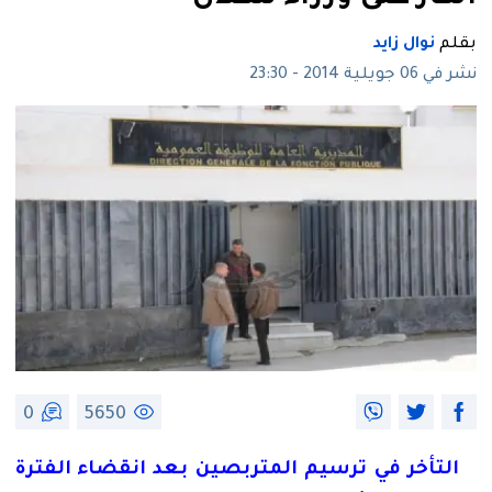
بقلم
نوال زايد
نشر في 06 جويلية 2014 - 23:30
0
5650
التأخر
في
ترسيم
المتربصين
بعد
انقضاء
الفترة