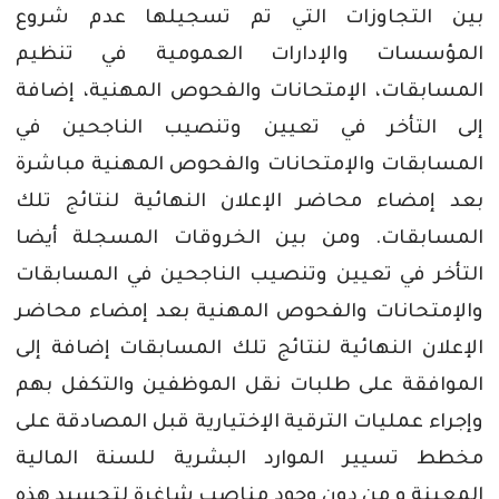
بين
التجاوزات
التي
تم
تسجيلها
عدم
شروع
المؤسسات
والإدارات
العمومية
في
تنظيم
المسابقات،
الإمتحانات
والفحوص
المهنية،
إضافة
إلى
التأخر
في
تعيين
وتنصيب
الناجحين
في
المسابقات
والإمتحانات
والفحوص
المهنية
مباشرة
بعد
إمضاء
محاضر
الإعلان
النهائية
لنتائج
تلك
المسابقات
.
ومن
بين
الخروقات
المسجلة
أيضا
التأخر
في
تعيين
وتنصيب
الناجحين
في
المسابقات
والإمتحانات
والفحوص
المهنية
بعد
إمضاء
محاضر
الإعلان
النهائية
لنتائج
تلك
المسابقات
إضافة
إلى
الموافقة
على
طلبات
نقل
الموظفين
والتكفل
بهم
وإجراء
عمليات
الترقية
الإختيارية
قبل
المصادقة
على
مخطط
تسيير
الموارد
البشرية
للسنة
المالية
المعينة
و
من
دون
وجود
مناصب
شاغرة
لتجسيد
هذه