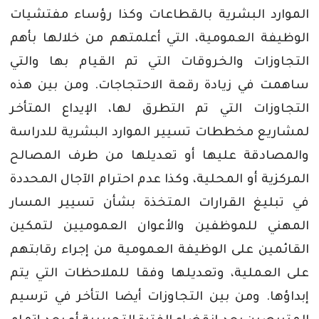
الموارد
البشرية
بالقطاعات
وكذا
رؤساء
مفتشيات
الوظيفة
العمومية،
التي
أعلمتهم
من
خلالها
بأهم
التجاوزات
والخروقات
التي
تم
القيام
بها
والتي
ساهمت
في
زيادة
رقعة
الاحتجاجات
.
ومن
بين
هذه
التجاوزات
التي
تم
التطرق
لها،
الإيداع
المتأخر
لمشاريع
مخططات
تسيير
الموارد
البشرية
للدراسة
والمصادقة
عليها
أو
تعديلها
من
طرف
المصالح
المركزية
أو
المحلية،
وكذا
عدم
احترام
الآجال
المحددة
في
تبليغ
القرارات
المتخذة
بشأن
تسيير
المسار
المهني
للموظفين
والأعوان
العموميين
لتمكين
القائمين
على
الوظيفة
العمومية
من
إجراء
رقابتهم
على
العملية،
وتعديلها
وفقا
للملاحظات
التي
يتم
إبداؤها
.
ومن
بين
التجاوزات
أيضا
التأخر
في
ترسيم