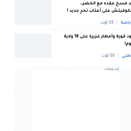
 فسخ عقده مع الخضر..
كوفيتش على أعتاب تحدٍ جديد !
ياضة
03 أوت
رعود قوية وأمطار غزيرة على 18 ولاية
وم!
طني
03 أوت
إعــــلانات