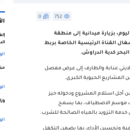
0
752
ال
يوم، بزيارة ميدانية إلى منطقة
إلغ
الس
ال القناة الرئيسية الخاصة بربط
لبحر كدية الدراوش.
الو
 لولايتي عنابة والطارف إلى عرض مفصل
حذف
ن المشاريع الحيوية الكبرى.
الو
 من أجل استلام المشروع ودخوله حيز
وزا
اب موسم الاصطياف، بما يسمح
مة التزويد بالمياه الصالحة للشرب.
الو
نة وتحسين الأداء، بما يضمن التكفل