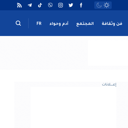
فن وثقافة
المجتمع
آدم وحواء
FR
إعــــلانات