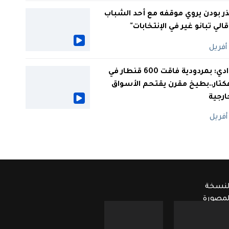
ر بودن يروي موقفه مع أحد الشباب
 قالي تبانو غير في الإنتخابات"
الوادي: بمردودية فاقت 600 قنطار في
كتار..بطيخ مقرن يقتحم الأسواق
ارجية
لنسخة
لمصورة