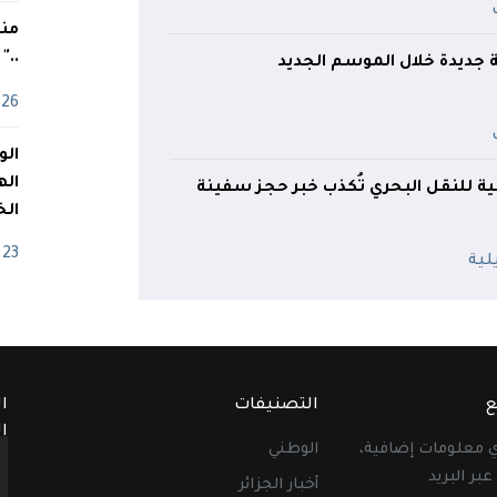
منذ
.."
26 أفريل
اله
 للنقل البحري تُكذب خبر حجز سفينة
الخ
23 أفريل
ع
التصنيفات
ا
ا
أي معلومات إضافية،
الوطني
عبر البريد
أخبار الجزائر