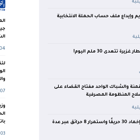
يم وإيداع ملف حساب الحملة الانتخابية
الم
جيش
ال
04 أوت
رة تتعدى 30 ملم اليوم!
لتن
الو
وا
قمنة والشباك الواحد مفتاح القضاء على
07 ماي
صلاح المنظومة المصرفية
وزي
بات
الحماية المدنية: إخماد 30 حريقًا واستمرار 8 حرائق عبر عدة
03 ماي