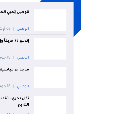
قوجيل يُحيي الج
الوطني
03 أوت
إندلاع 73 حريقاً وإجلاء 21 عائلة خلال 24 ساعة!
الوطني
18 جويلية
موجة حر قياسية تتعدى 49° بهذه الول
الوطني
18 جويلية
نقل بحري.. تقديم
التاريخ