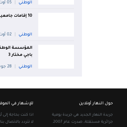
الوطني
05 أوت
10 إقامات جامعية جديدة خلال الموسم الجديد
الوطني
02 أوت
المؤسسة الوطنية
باجي مختار 3
الوطني
28 جويلية
حول النهار أونلاين
للإشهار في الموق
جريدة النهار الجديد هي جريدة يومية
اذا كنت بحاجة إلى 
جزائرية مستقلة، صدرت عام 2007.
لا تتردد بالاتصال بنا 