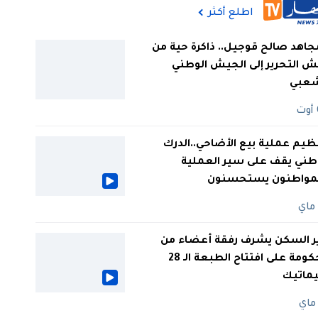
اطلع أكثر
جاهد صالح قوجيل.. ذاكرة حية من
 التحرير إلى الجيش الوطني
شعبي
ظيم عملية بيع الأضاحي..الدرك
طني يقف على سير العملية
لمواطنون يستحسنون
ر السكن يشرف رفقة أعضاء من
الحكومة على افتتاح الطبعة الـ 28
يماتيك