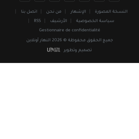
النسخة المصورة
الإشهار
من نحن
اتصل بنا
سياسة الخصوصية
الأرشيف
RSS
Gestionnaire de confidentialité
جميع
الحقوق
محفوظة © 2026 النهار أونلاين
تصميم وتطوير