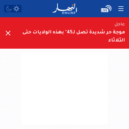
عاجل
موجة حر شديدة تصل لـ45° بهذه الولايات حتى
الثلاثاء