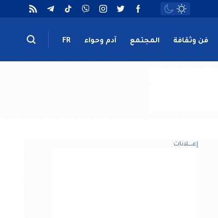
فن وثقافة
المجتمع
آدم وحواء
FR
إعــــلانات