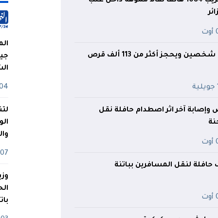
إحباط محاولة تهريب 1084 هاتفا نقالا مموهة داخل علب
ئر
ت
الم
درك وهران يوقف شخصين ويحجز أكثر من 113 ألف قرص
جيش
ال
ة
04 أوت
وإصابة آخر اثر اصطدام حافلة نقل
لتن
نة
الو
وا
ت
07 ماي
ف حافلة لنقل المسافرين بباتنة
وزي
ت
بات