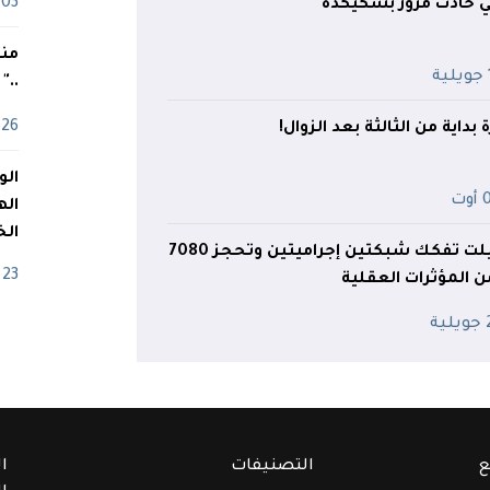
03 ماي
حادث مرور بسكيكدة
منذ
ة
.."
26 أفريل
بداية من الثالثة بعد الزوال!
وت
اله
الخ
شرطة تيسمسيلت تفكك شبكتين إجراميتين وتحجز 7080
23 أفريل
 المؤثرات العقلية
ية
ع
التصنيفات
ا