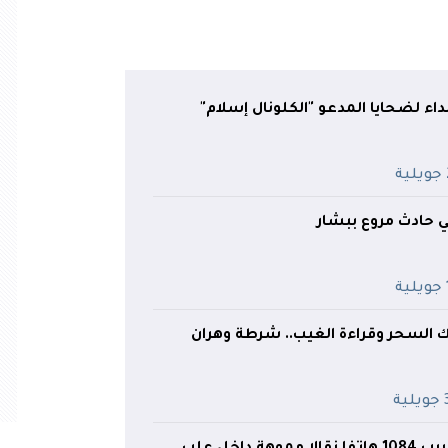
داء لضحايا المدعو "الكلونال إسلام"
ة
حادث مروع ببشار
ة
 السحر وقراءة الغيب.. شرطة وهران
ية