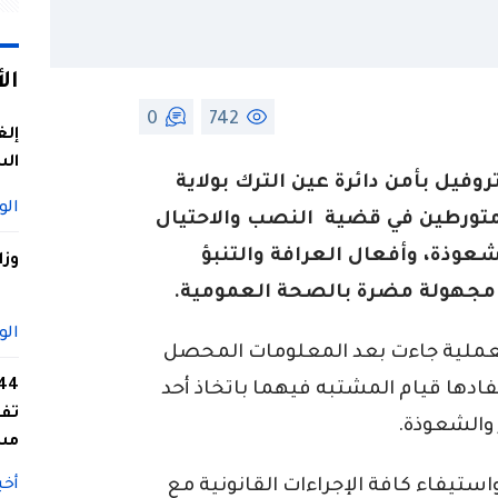
ال
0
742
إلغ
الس
فيل بأمن دائرة عين الترك بولاية
الو
ورطين في قضية النصب والاحتيال
ذة، وأفعال العرافة والتنبؤ
وزا
 مجهولة مضرة بالصحة العمومية.
الو
لعملية جاءت بعد المعلومات المحصل
ادها قيام المشتبه فيهما باتخاذ أحد
تفا
والشعوذة.
مس
تيفاء كافة الإجراءات القانونية مع
أخب