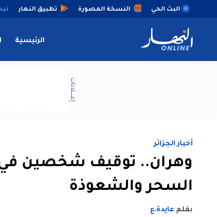
البث الحي
النسخة المصورة
تطبيق النهار
الرئيسية
ا
إعــــلانات
أخبار الجزائر
وهران.. توقيف شخصين في
السحر والشعوذة
بقلم
عايدة.ع