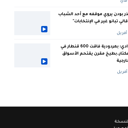
ر بودن يروي موقفه مع أحد الشباب
 قالي تبانو غير في الإنتخابات"
الوادي: بمردودية فاقت 600 قنطار في
كتار..بطيخ مقرن يقتحم الأسواق
ارجية
لنسخة