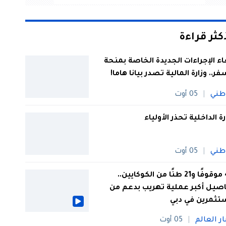
أكثر قراءة
اء الإجراءات الجديدة الخاصة بمنحة
فر.. وزارة المالية تصدر بيانا هاما!
طني
05 أوت
رة الداخلية تحذر الأولياء
طني
05 أوت
44 موقوفًا و21 طنًا من الكوكايين..
صيل أكبر عملية تهريب بدعم من
تثمرين في دبي
ار العالم
05 أوت