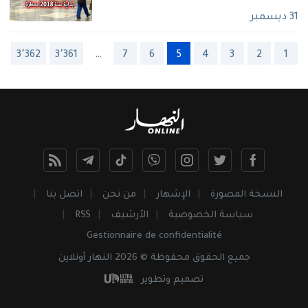
31 ديسمبر
3٬362
3٬361
…
7
6
5
4
3
2
1
النسخة المصورة
الإشهار
من نحن
اتصل بنا
سياسة الخصوصية
الأرشيف
RSS
Gestionnaire de confidentialité
جميع
الحقوق
محفوظة © 2026 النهار أونلاين
تصميم وتطوير