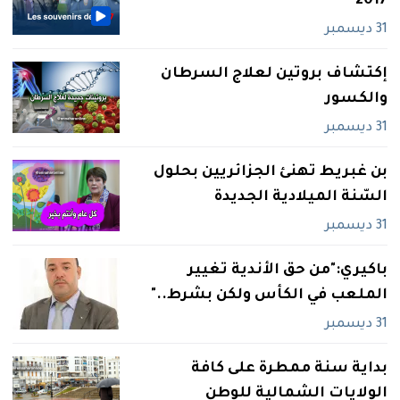
2017
31 ديسمبر
إكتشاف بروتين لعلاج السرطان
والكسور
31 ديسمبر
بن غبريط تهنئ الجزائريين بحلول
السّنة الميلادية الجديدة
31 ديسمبر
باكيري:"من حق الأندية تغيير
الملعب في الكأس ولكن بشرط.."
31 ديسمبر
بداية سنة ممطرة على كافة
الولايات الشمالية للوطن