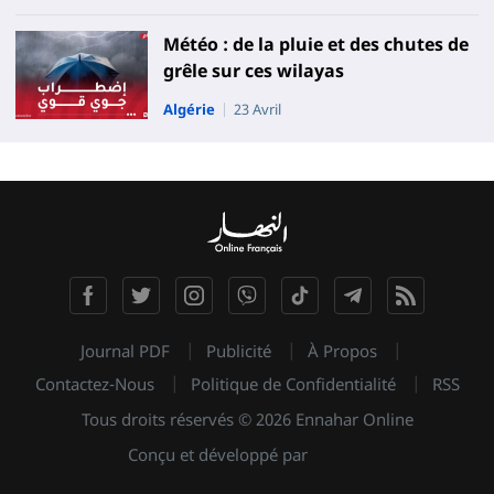
Météo : de la pluie et des chutes de
grêle sur ces wilayas
Algérie
23 Avril
Journal PDF
Publicité
À Propos
Contactez-Nous
Politique de Confidentialité
RSS
Tous droits réservés © 2026 Ennahar Online
Conçu et développé par