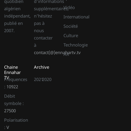
quotidien
d'informations
Vidéo
algérien
supplémentaires,
indépendant,
n'hésitez
International
publié en
pas à
Société
2007.
nous
Culture
contacter
Technologie
à
contact(@)ennahartv.tv
AR
Chaine
Archive
Ennahar
TV
Fréquences
2021
2020
:
10922
Débit
symbole :
27500
Polarisation
:
V