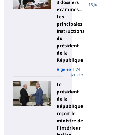
3 dossiers
15 Juin
examinés...
Les
principales
instructions
du
président
de la
République
Algérie
24
Janvier
Le
président
de la
République
reçoit le
ministre de
l'Intérieur
italien