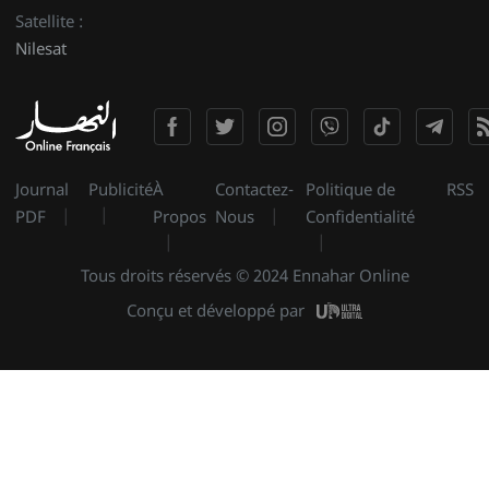
Satellite :
Nilesat
Journal
Publicité
À
Contactez-
Politique de
RSS
PDF
Propos
Nous
Confidentialité
Tous droits réservés © 2024 Ennahar Online
Conçu et développé par