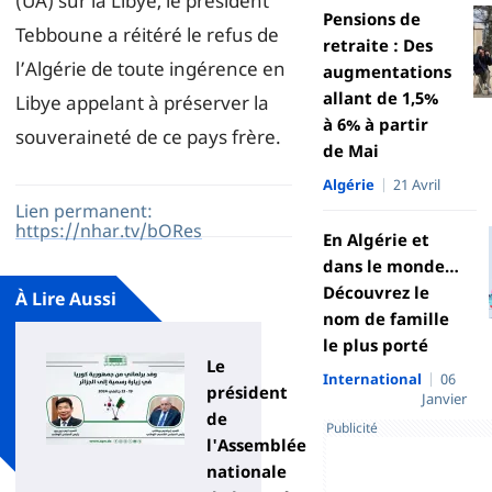
(UA) sur la Libye, le président
Pensions de
Tebboune a réitéré le refus de
retraite : Des
l’Algérie de toute ingérence en
augmentations
allant de 1,5%
Libye appelant à préserver la
à 6% à partir
souveraineté de ce pays frère.
de Mai
Algérie
21 Avril
Lien permanent:
https://nhar.tv/bORes
En Algérie et
dans le monde…
Découvrez le
À Lire Aussi
nom de famille
le plus porté
Le
International
06
président
Janvier
de
Publicité
l'Assemblée
nationale