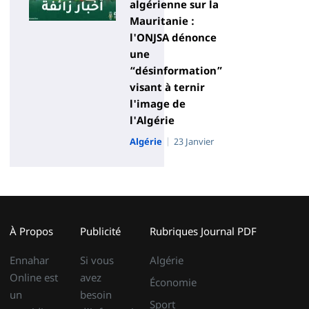
algérienne sur la
Mauritanie :
l'ONJSA dénonce
une
“désinformation”
visant à ternir
l'image de
l'Algérie
Algérie
23 Janvier
À Propos
Publicité
Rubriques
Journal PDF
Ennahar
Si vous
Algérie
Online est
avez
Économie
un
besoin
Sport