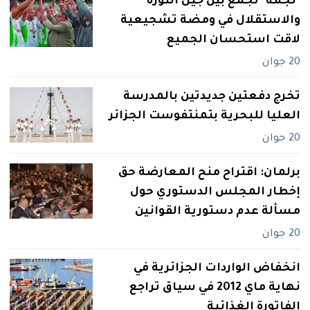
"‬نجمة‮" ‬تجمع بين جيل الثورة
والاستقلال في‮ ‬ومضة تشجيعية
لاقت استحسان الجميع‮
20 جوان
تخرج دفعتين جديدتين بالمدرسة
العليا للبحرية بتمنتفوست الجزائر
20 جوان
برلمان: اقتراح منح المعارضة حق
إخطار المجلس الدستوري حول
مسألة عدم دستورية القوانين
20 جوان
انخفاض الواردات الجزائرية في
نهاية ماي 2012 في سياق تراجع
الفاتورة الغذائية