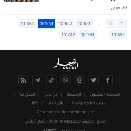
20 جوان
10٬654
10٬653
10٬652
10٬651
…
2
1
10٬742
10٬741
…
10٬655
النسخة المصورة
الإشهار
من نحن
اتصل بنا
سياسة الخصوصية
الأرشيف
RSS
Gestionnaire de confidentialité
جميع
الحقوق
محفوظة © 2026 النهار أونلاين