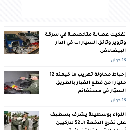
تفكيك عصابة متخصصة في‮ ‬سرقة
وتزوير وثائق السيارات في‮ ‬الدار
البيضاءض
18 جوان
إحباط محاولة تهريب ما قيمته 12
‬مليارا من قطع الغيار بالطريق
السيّار في‮ ‬مستغانم
18 جوان
اللواء بوسطيلة يشرف بسطيف
على تخرج الدفعة الـ 52 لدركيين