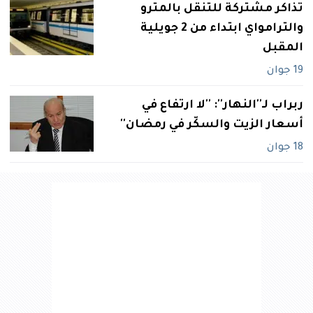
تذاكر مشتركة للتنقل بالمترو
والترامواي ابتداء من 2 جويلية
المقبل
19 جوان
ربراب لـ‮''‬النهار‮'': ''‬لا ارتفاع في‮
‬أسعار الزيت والسكّر في‮ ‬رمضان‮''‬
18 جوان