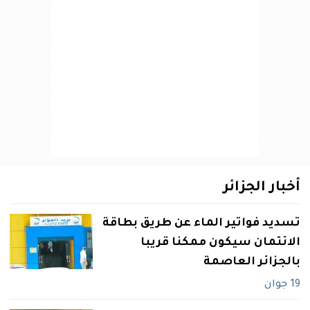
أخبار الجزائر
تسديد فواتير الماء عن طريق بطاقة
الائتمان سيكون ممكنا قريبا
بالجزائر العاصمة
19 جوان