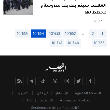
الملاعب سيتم بطريقة مدروسة و
مخطط لها
18 جوان
10٬655
10٬654
10٬653
10٬652
…
2
1
10٬741
10٬740
…
10٬656
النسخة المصورة
الإشهار
من نحن
اتصل بنا
سياسة الخصوصية
الأرشيف
RSS
Gestionnaire de confidentialité