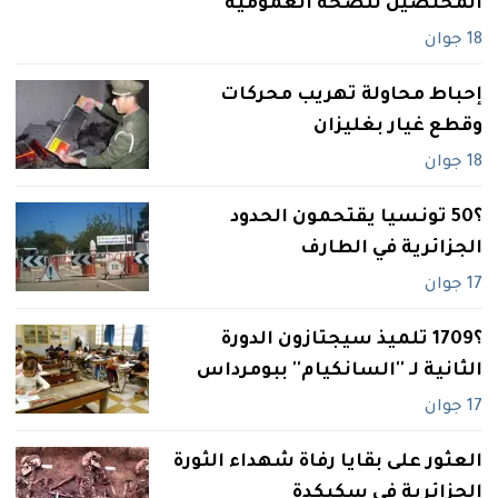
المختصين للصحة العمومية
18 جوان
إحباط محاولة تهريب محركات
وقطع غيار بغليزان
18 جوان
؟50 ‬تونسيا‮ ‬يقتحمون الحدود
الجزائرية في‮ ‬الطارف
17 جوان
؟1709 تلميذ سيجتازون الدورة
الثانية لـ ''السانكيام'' ببومرداس
17 جوان
العثور على بقايا رفاة شهداء الثورة
الجزائرية في‮ ‬سكيكدة