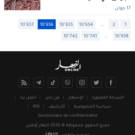
17 جوان
10٬657
10٬656
10٬655
10٬654
…
2
1
10٬742
10٬741
…
10٬658
النسخة المصورة
الإشهار
من نحن
اتصل بنا
سياسة الخصوصية
الأرشيف
RSS
Gestionnaire de confidentialité
جميع
الحقوق
محفوظة © 2026 النهار أونلاين