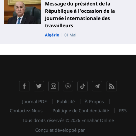
Message du président de la
République à l'occasion de la
Journée internationale des
travailleurs
Algérie
01 Mai
Journal PDF
Publicité
À Propos
Contactez-Nous
Politique de Confidentialité
RSS
Tous droits réservés © 2026 Ennahar Online
Conçu et développé par