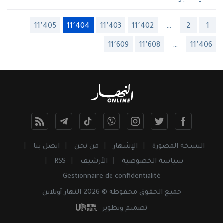
11٬405
11٬404
11٬403
11٬402
…
2
1
11٬609
11٬608
…
11٬406
النسخة المصورة
الإشهار
من نحن
اتصل بنا
سياسة الخصوصية
الأرشيف
RSS
Gestionnaire de confidentialité
جميع
الحقوق
محفوظة © 2026 النهار أونلاين
تصميم وتطوير