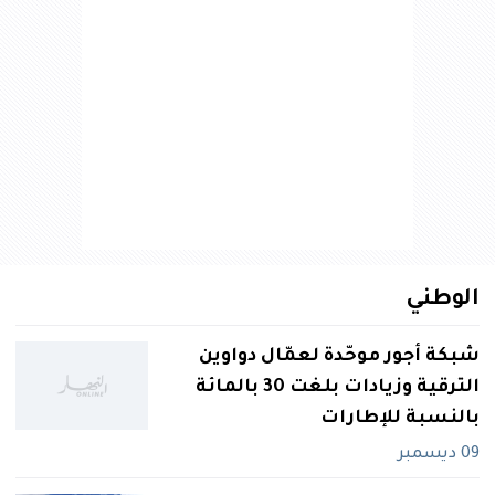
الوطني
شبكة أجور موحّدة لعمّال دواوين
الترقية وزيادات بلغت 30 بالمائة
بالنسبة للإطارات
09 ديسمبر